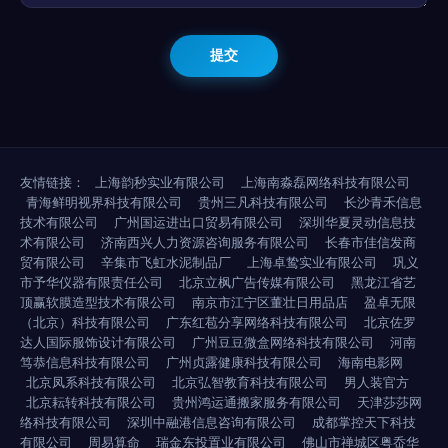
友情链接：
上海韵秒实业有限公司
上海南淼磊网络科技有限公司
青海鲜明视界科技有限公司
贵州三凡科技有限公司
长沙青禾信息
技术有限公司
广州国运进出口贸易有限公司
深圳华夏灵动信息技
术有限公司
济南西兴人力资源咨询服务有限公司
长春市佳信发商
贸有限公司
辛集市飞虹水泥制品厂
上海卓鸷实业有限公司
巩义
市予华仪器有限责任公司
北京立枫广告传媒有限公司
黑龙江省艺
顶赢软膜造型技术有限公司
南京市江宁区董壮日用品店
盈卓无限
（北京）科技有限公司
广东红苞分享网络科技有限公司
北京佐罗
达人国际服饰设计有限公司
广州豆豆微盒网络科技有限公司
河南
笃恭信息科技有限公司
广州贞露健康科技有限公司
海南电影网
北京凤系科技有限公司
北京弘智教育科技有限公司
男人装官方
北京耘转科技有限公司
贵州鸿运通搬家服务有限公司
天津莎莎网
络科技有限公司
深圳中融港信息咨询有限公司
成都掌控天下科技
有限公司
周易算命
瑞金东投置业有限公司
佛山市禅城区粤岙华